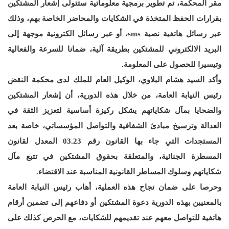
مقر المحكمة، تم تطوير برمجية معلوماتية ستتولى إشعار المشتكين
بقرارات الحفظ المتخذة في الشكايات والمحاضر الخاصة بهم، وذلك
عبر رسائل هاتفية نصية sms، أو عبر رسائل الكترونية موجهة إلى
البريد الالكتروني للمشتكين بطريقة آلية، ضمانا للسرعة والفعالية
وتيسيرا للحصول على المعلومة.
وأكد السيد هشام البلاوي، الوكيل العام للملك لدى محكمة النقض
رئيس النيابة العامة، من خلال هذه الدورية، أن إشعار المشتكين
والضحايا بمآل شكاياتهم يشكل ركيزة أساسية لتعزيز الثقة في
العدالة وترسيخ مبادئ الشفافية والتواصل المؤسساتي، خاصة بعد
المستجدات التي جاء بها القانون رقم 03.23 المعدل لقانون
المسطرة الجنائية، والمتعلقة بحقوق المشتكين في تتبع مآل
شكاياتهم وسلوك المساطر القانونية المناسبة عند الاقتضاء.
وحرصا على ضمان نجاح هذه العملية، أهاب رئيس النيابة العامة
بالمعنيين بهذه الدورية دعوة المشتكين أو دفاعهم إلى تضمين أرقام
هاتفية للتواصل معهم عند تقديمهم للشكايات، مع الحرص كذلك على