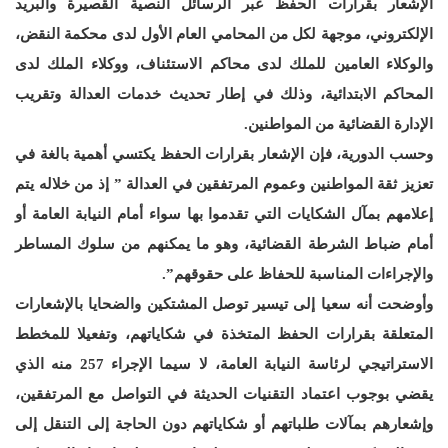
الإشعار بقرارات الحفظ عبر الرسائل النصية القصيرة والبريد
الإلكتروني، موجهة لكل من المحامي العام الأول لدى محكمة النقض،
والوكلاء العامين للملك لدى محاكم الاستئناف، ووكلاء الملك لدى
المحاكم الابتدائية، وذلك في إطار تحديث خدمات العدالة وتقريب
الإدارة القضائية من المواطنين.
وحسب الدورية، فإن الإشعار بقرارات الحفظ يكتسي أهمية بالغة في
تعزيز ثقة المواطنين وعموم المرتفقين في العدالة ” إذ من خلاله يتم
إعلامهم بمآل الشكايات التي تقدموا بها سواء أمام النيابة العامة أو
أمام ضباط الشرطة القضائية، وهو ما يمكنهم من سلوك المساطر
والإجراءات المناسبة للحفاظ على حقوقهم”.
وأوضحت أنه سعيا إلى تيسير توصل المشتكين والضحايا بالإشعارات
المتعلقة بقرارات الحفظ المتخذة في شكاياتهم، وتفعيلا للمخطط
الاستراتيجي لرئاسة النيابة العامة، لا سيما الإجراء 257 منه الذي
يقضي بوجوب اعتماد التقنيات الحديثة في التواصل مع المرتفقين،
وإشعارهم بمآلات طلباتهم أو شكاياتهم دون الحاجة إلى التنقل إلى