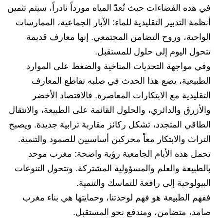
في هذه الفضاءات حيث تُعدّ المياه مورداً نادراً، سيتم تثمين
أنظمة التدبير التقليدية للماء: الآبار الجماعية، الممارسات
الواحية، وروح التضامن المجتمعي. إنها معارف قديمة
تتحول اليوم إلى حلول للمستقبل.
وفي مواجهة التحديات المناخية والضغط على الموارد
الطبيعية، يضع هذا الحدث في صلبه تقاطع المعارف
التقليدية مع الابتكارات المعاصرة. فالاقتصاد الأخضر
والأزرق والدائري، والحلول القائمة على الطبيعة، والانتقال
الطاقي المتجدد، تشكل ركائز مقاربة ترابية جديدة. ويصبح
التراث والابتكار معاً محركين أساسيين للصمود والتنمية.
تحمل هذه الأيام الجامعية رؤية واضحة: مغرب موحد
بالطبيعة والعلم والمسؤولية المشتركة. وتتحول التنوعات
البيولوجية إلى رافعة للتماسك والتنمية.
ففهم الطبيعة هو فهم لوحدتنا، وحمايتها هي بناء مغرب
صامد، متضامن، ومندفع نحو المستقبل.