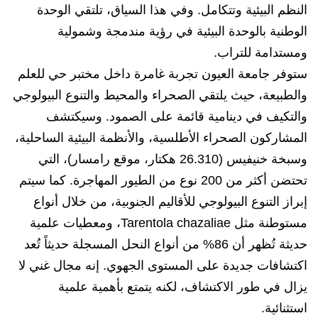
النظم البيئية وتتكامل. وفي هذا السياق، تلتقي الوحدة
الوطنية بالوحدة البيئية في رؤية مندمجة وشمولية
ومستدامة للتراب.
ستوفر جامعة العيون تجربة غامرة داخل مختبر حي للعلم
والطبيعة، حيث يلتقي الصحراء والمحيط والتنوع البيولوجي
والتكيف في دينامية قائمة على الصمود. وسيكتشف
المشاركون الصحراء الأطلسية، والأنظمة البيئية الساحلية،
وسبخة خنيفيس (26.310 هكتار، موقع رامسار)، التي
تحتضن أكثر من 200 نوع من الطيور المهاجرة. كما سيتم
إبراز التنوع البيولوجي للأقاليم الجنوبية، من خلال أنواع
مستوطنة مثل Tarentola chazaliae، ومعطيات علمية
حديثة تُظهر أن 86% من أنواع النحل المسجلة حديثاً تُعد
اكتشافات جديدة على المستوى الجهوي. إنه مجال غني لا
يزال في طور الاكتشاف، لكنه يتمتع بأهمية علمية
استثنائية.