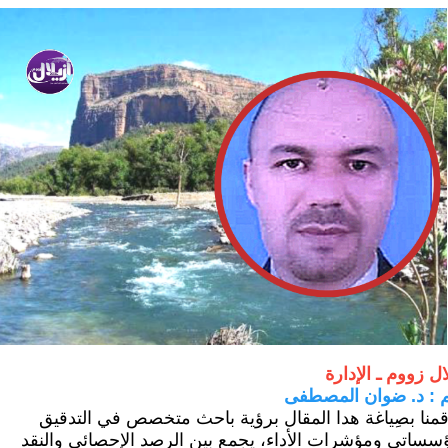
ال زووم ـ الإدارة
م : د. ضوان المصطفى
قمنا بصِياغة هدا المقال برؤية باحث متخصص في التدقيق
ؤسساتي ومؤشرات الأداء، يجمع بين الرصد الإحصائي والنقد