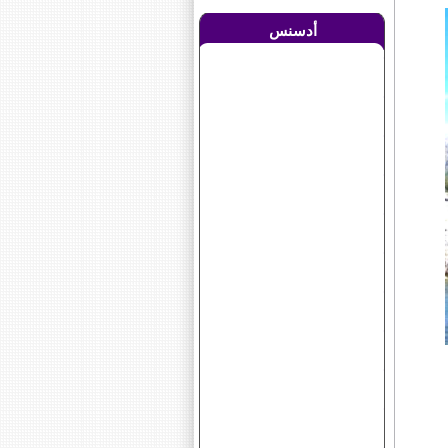
أدسنس