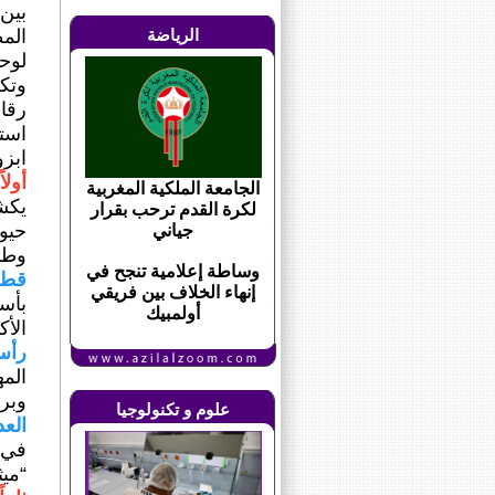
بين 
الرياضة
وتك
رقاب
است
ابزو
أولا
الجامعة الملكية المغربية
يكش
لكرة القدم ترحب بقرار
حيوي
جياني
وطني
وساطة إعلامية تنجح في
قطا
إنهاء الخلاف بين فريقي
بأسئ
أولمبيك
الأك
رأس
الم
وبرا
علوم و تكنولوجيا
العد
في ا
“ميث