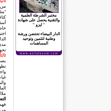
ثانياً
من م
“متا
مختبر الشرطة العلمية
والتقنية يحصل على شهادة
أسئ
" ايزو "
خاصة
الدار البيضاء تحتضن ورشة
الدا
وطنية لتثمين وتوحيد
المساهمات
مدى
تحو
ثالثا
بصفت
تظه
واجت
غياب
والم
الما
ملال
التع
فهم
من ا