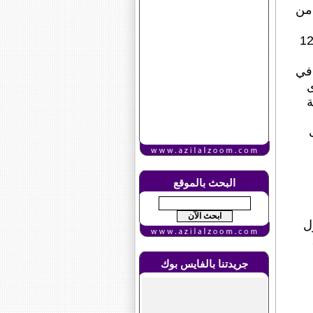
 من
 الممثل البرلماني خلال فترة ولايته الأخيرة لمدة خمس سنين 12
 في
ى
ة
البحث بالموقع
ل
جريدتنا بالفايس بوك