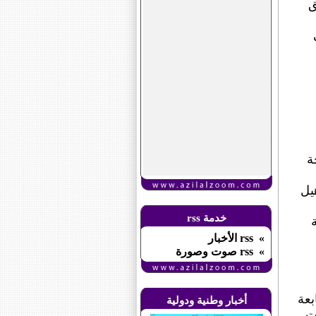
ق
ة
يل
خدمة rss
» rss الأخبار
» rss صوت وصورة
بعة
أخبار وطنية ودولية
لت