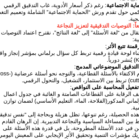
اية الاجتماعية
: رغم ذكر أسعار الأدوية، غاب التدقيق الرقمي
مي حول تقدم ورش “الحماية الاجتماعية” الشاملة وتعميم التغ
حية.
عاً: التوصيات التدقيقية لتعزيز النجاعة
تقال من “لغة الأسئلة” إلى “لغة النتائج”، نقترح اعتماد التوصيات
ية:
قمنة تتبع الأثر
:
اء لوحة قيادة رقمية تربط كل سؤال برلماني بمؤشر إنجاز وا
التدقيق الموضوعاتي المدمج
:
عدم الاكتفاء بالأسئلة القطاعية، والتوجه نحو
مار، التشغيل، والتحول الرقمي.
تفعيل المحاسبة على النواقص
:
ف الرقابة على القطاعات الصامتة و الغائبة في جدول اعمال
لماني المدكور(الفلاحة، الماء، التعليم الأساسي) لضمان توازن
مية.
هذه الحصيلة، رغم تنوعها، تظل هزيلة وبحاجة إلى “نفس تدقيق
 بين المساءلة السياسية والنجاعة التدبيرية. إن الرهان القادم ل
ن في عدد الأسئلة المطروحة، بل في قدرة هذه الأسئلة على
ك مؤشرات التنمية وتحقيق الأثر الإيجابي على المعيش اليومي