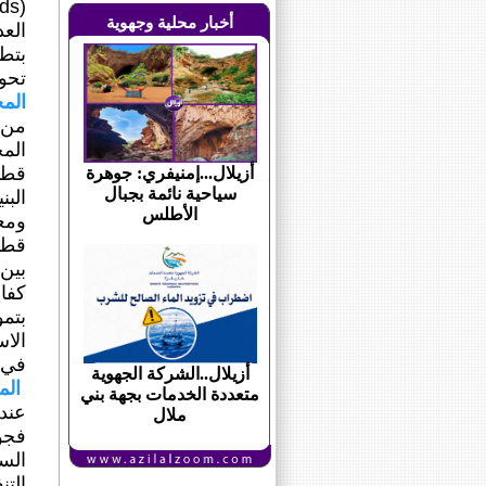
أخبار محلية وجهوية
العد
بتطو
تحويل
المح
من م
المخ
أزيلال...إمنيفري: جوهرة
سياحية نائمة بجبال
البن
الأطلس
ومعا
قطا
بين 
كفاء
بتمو
الاس
في أ
أزيلال..الشركة الجهوية
المح
متعددة الخدمات بجهة بني
عند
ملال
السي