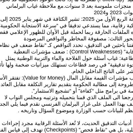
إلى منجزات ملموسة بعد 3 سنوات.مع ملاحظة غياب البرلماني
2023 و2024
كثافة الربع الأول من 2025: تشير الكثافة في شهر يناير 2025 إلى
ة رقابية، مما يستدعي تدقيقاً في “سرعة الاستجابة الحكومية”
 الملفات الحارقة ربما لحملة قبل الأوان للظهور الإعلامي فقط
حور الثالث: مصفوفة المخاطر والنواقص المرصودة
تنا باحثين في التدقيق، نحدد النواقص كـ “نقاط ضعف في نظام
الرقابة” (Control Weaknesses) : ضعف مؤشرات التغطية
اعية: غياب أسئلة حول الفلاحة والماء والتربية الوطنية يمثل
وة تدقيقية” في رصد قطاعات تستهلك ميزانيات ضخمة ولها تأثي
ر على الناتج الداخلي الخام.
غياب مؤشرات القيمة مقابل المال (Value for Money):
روحة إلى مطالبة الحكومة بتقديم تقارير التكلفة مقابل العائد،
 في برامج مثل “كفاءة” أو “تشجيع الاستثمار”.
رجعنا الى الملف الذي قمنا بتحميله وترتيبه ومجلس النواب لا
ف بهذا العمل على غرار البرلمان الفرنسي نقدم فيما يلي الجد
نظم للبيانات حسب الوزارة وموضوع السؤال وتاريخه .
دبيات التدقيق الحديث، لا تُعد الأسئلة الرقابية مجرد إجراءات
شكلية، بل هي “نقاط فحص” (Checkpoints) تهدف إلى قيا