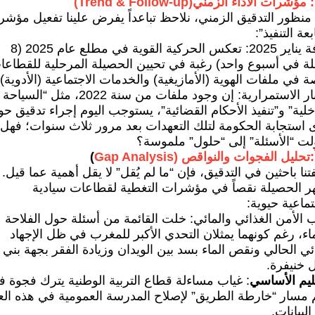
: مؤشرات الأداء الزمني(Trend & Follow-up)
نظور التدقيق الزمني، نلاحظ تباعداً يفرض علينا تفعيل مؤشر
بعة التنفيذ”:
كثافة يناير 2025: تعكس الحركية القوية في مطلع عام 2025 (8
لة في أسبوع واحد) رغبة في تحيين الحصيلة المرحلية للقطاعا
 في ملفات الهوية (الأمازيغية) والخدمات الاجتماعية (الأدوية).
اختبار الاستمرارية: إن وجود ملفات من سنة 2022، مثل “السياحة
خلية” و”تنفيذ الأحكام القضائية”، يستوجب اليوم إجراء تدقيق ح
 استجابة الحكومة لتلك التعهدات بعد مرور ثلاث سنوات؛ فهل
لت “الأسئلة” إلى “حلول” ملموسة؟
ً:تحليل الفجوات والنواقص (Gap Analysis
)
نا باحثين في التدقيق، فإن “ما لم يُقل” لا يقل أهمية عما قيل.
ر الحصيلة نقصاً في مؤشرات التغطية لقطاعات سيادية
ماعية حيوية:
 الأمن الغذائي والمائي: خلت القائمة من أسئلة حول الفلاحة
اء، رغم كونهما يمثلان التحدي الأكبر للمغرب في ظل الإجهاد
ئي الحالي ونقص الماء بسد بين الويدان وزيادة الفقر بجهة بني
 خنيفرة.
ليم الأساسي
: غياب مساءلة قطاع التربية الوطنية يترك فجوة 
 مسار “خارطة الطريق” لإصلاح المدرسة العمومية في هذه العي
لبيانات.