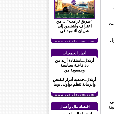
"طريق ترامب"… من
ت،
اعتراف واشنطن إلى
شريان التنمية في
ول
أخبار الجمعيات
أزيلال...استفادة أزيد من
30 فاعلة سياسية
وجمعوية من
أزيلال..جمعية أدرار للقنص
والرماية تنظم بواولى يوما
في
نة
اقتصاد مال وأعمال
استيراد المواشي: بين