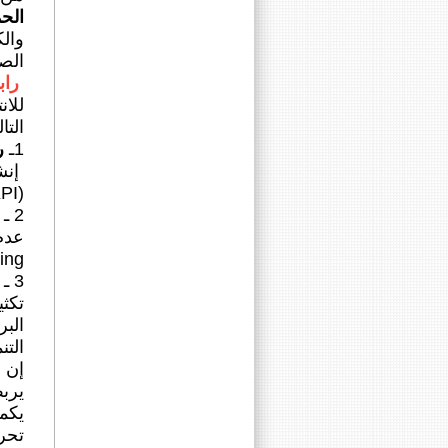
الحم
والك
الص
راب
للان
التال
1ـ
ر
إنش
(KPI) يُنشر دورياً.
2 ـ
cutting) تربط بين الاستث
3 ـ
تكثي
البر
التن
إن 
يربط
يكم
تحري