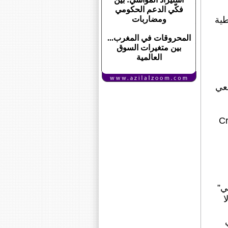
فكّي الدعم الحكومي
طية
ومضاربات
المحروقات في المغرب...
بين متغيرات السوق
العالمية
قعي
 أسئلة عرضانية (Cross-
ي”
ا