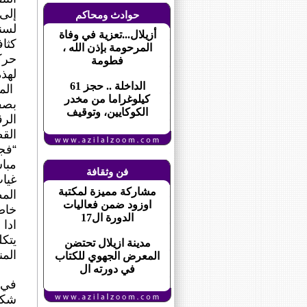
حوادث ومحاكم
لسنوات 
أزيلال...تعزية في وفاة
المرحومة بإذن الله ،
حركي
فطومة
لهذه
الداخلة .. حجز 61
الم
كيلوغراما من مخدر
بصف
الكوكايين، وتوقيف
القط
“فج
مباش
فن وثقافة
مشاركة مميزة لمكتبة
المط
اوزود ضمن فعاليات
خاصة
الدورة ال17
ادا 
يتكل
مدينة ازيلال تحتضن
الم
المعرض الجهوي للكتاب
في دورته ال
في أ