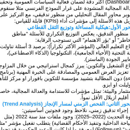
(Dashboards) أكثر دقة لضمان فعالية السياسات العمومية وتحقي
الة المجالية المنشودة على غرار النموذج الفرنسي مثلا سنقوم
ير محاور المقال التحليلي من منظور تدقيقي، مع التركيز على
 هذه الأسئلة إلى مؤشرات أداء (KPIs) قابلة للقياس:
ور الأول:هيكلية المساءلة وتوزيع الثقل القطاعي
نظور التدقيق، يعكس التوزيع التكراري للأسئلة “مناطق
اطر” أو “بؤر الاهتمام” التي تستوجب الرقابة:
قطاع التعليم العالي (المؤشر الأكثر تكراراً): برصيد 3 أسئلة تناولت
ية التحتية (الأحياء الجامعية)، التكنولوجيا (الذكاء الاصطناعي)،
يير الجودة (الماستر).
ع التشغيل والتكوين: يبرز كمجال استراتيجي من خلال المزاوج
تعزيز العرض العمومي والمصادقة على الخبرة المهنية (برنامج
ة) دون المطالبة بتشييد مؤسسة للتكوين بافورار او مركز للتأه
ليلت او ابزو.
تثمار والبيئة: تمثل مؤشرات للاستدامة والعدالة المجالية، خاصة
قليم ازيلال الأقل نمواً.
ور الثاني: الفحص الزمني لمسار الإنجاز (Trend Analysis)
 إجراء تدقيق زمني، نلاحظ وجود فجوتين أساسيتين:
فجوة التحديث (2022–2025): وجود ملفات منذ سنة 2022 (مثل
احة الداخلية وتنفيذ الأحكام القضائية) يتطلب تفعيل مؤشر “متا
التنفيذ” (Follow-up) لمعرفة ما إذا كانت الوعود الحكومية قد تحو