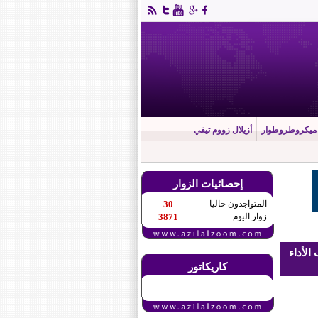
ميكروطروطوار
أزيلال زووم تيفي
إحصائيات الزوار
المتواجدون حاليا
30
زوار اليوم
3871
الأداء
كاريكاتور