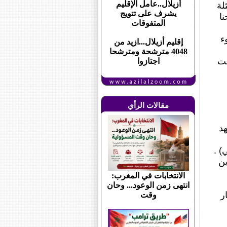
أزيلال..عامل الإقليم
لة
يشرف على تتويج
2 ويناير 2025 يمنحنا
المتفوقات
ء
إقليم أزيلال...ازيد من
4048 مترشحة ومترشحا
غت
اجتازوا
مقالات الرأي
هد
) .
ين
الانتخابات في المغرب:
انتهى زمن الوعود... وحان
ر
وقت