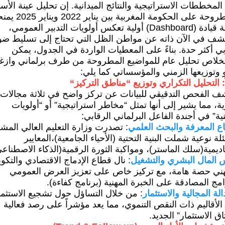
المخططات الاستراتيجية والنتائج الميدانية. إن تحليل عينة الأسئ
المطروحة على الحكومة المغربية بين يناير 022
لوحة قيادة (Dashboard) أولية تعكس أولويات التدبير العمومي،
شف في الآن ذاته عن مواطن الظل التي تحتاج إلى تسليط ضو
ي أكثر حدة. بناءً على المعطيات الواردة في الجدول، يمكن
خلاص تحليل عام للمواضيع المطروحة من طرف برلماني واز
 وتوزيعها الزمني والمؤسساتي كما يلي:
ً: التحليل التكراري وتوزيع “مناطق التركيز“
ف الفحص التدقيقي للبيانات عن تركز واضح في ثلاثة مجالات
ة، مما يشير إلى أنها تمثل “مخاطر استراتيجية” أو “أولويات
ة” في أجندة الفاعل البرلماني الرقابي:
ع المعرفة والبحث العلمي
: تصدرت وزارة التعليم العالي المش
لة نوعية شملت البنية التحتية (الأحياء الجامعية)،المعايير
اديمية(سلك الماستر)، ومواكبة الثورة الرقمية(الذكاء الاصطناعي
 المال البشري والتشغيل
: نال قطاع الإدماج الاقتصادي والتكو
هني حصة هامة، مع تركيز خاص على تعزيز العرض العمومي
مج المصادقة على الخبرة المهنية (برنامج كفاءة).
الة المجالية والاستثمار
: من خلال التساؤل حول تشجيع الاستثما
لأقاليم ذات النقص التنموي، مما يعد مؤشراً على رصد فعالية
اق الاستثمار” الجديد.