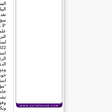
المن
البي
سؤالا 
“لا 
علم 
التز
لسل
استأ
الرق
الدي
ومع
جوهر
استر
خاص
تشم
وفق
وتك