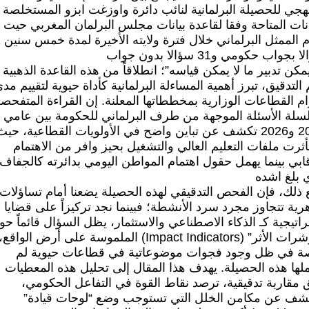
هجي للحصيلة البرلمانية لنائب دائرة واوزغت ابزو المستخلصة
انات المتاحة وفقا لقاعدة بيانات مجلس البرلمان المغربي حيت
تقدم
بجواب حكومي و31 سؤالا بدون جواب
يمكن تدبير ما لا يمكن قياسه”؛ انطلاقاً من هذه القاعدة الذهبية
التدقيق، تبرز أهمية المساءلة البرلمانية كأداة حيوية لتقييم مد
ام القطاعات الوزارية بمخططاتها المعلنة. إن القراءة المتفحص
سلة الأسئلة الموجهة من طرف البرلماني للحكومة بين عامي
2022 و2026 تكشف عن تباين واضح في الأولويات القطاعية، حيث
ثرت ملفات التعليم العالي والتشغيل بحيز وافر من الاهتمام
ابي بينما يهمل حقول اهتمام المواطن اليومي بدائرته كالجفاف
 بلغ اشده
 ذلك، فإن الفحص التدقيقي لهذه الحصيلة يضعنا أمام تساؤلات
ية تتجاوز مجرد سرد الأنشطة؛ فبينما نجد تركيزاً على قضايا
اتيجية كـ الذكاء الاصطناعي والاستثمار، يظل السؤال قائماً حو
“مؤشرات الأثر” (Impact Indicators) الملموسة على أرض الواقع،
ة في ظل وجود فجوات موضوعاتية في قطاعات حيوية لم
لها هذه الحصيلة. يهدف هذا المقال إلى تحليل هذه المعطيات
 مقاربة تدقيقية، ترصد نقاط القوة في التفاعل الحكومي،
شف عن مكامن الخلل التي تستوجب وضع “لوحات قيادة”