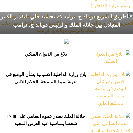
الطريق السريع تزنيت – الداخلة، الذي أطلق عليه إسم
“الطريق السريع دونالد ج. ترامب”، تجسيد جلي للتقدير الكبير
المتبادل بين جلالة الملك والرئيس دونالد ج. ترامب
بلاغ من الديوان الملكي
بلاغ وزارة الداخلية الاسبانية بشأن الوضع في
مدينة سبتة المتمتعة بالحكم الذاتي
جلالة الملك يصدر عفوه السامي على 1788
شخصا بمناسبة عيد العرش المجيد