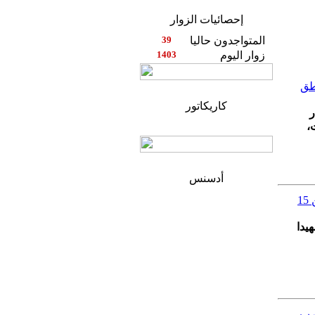
إحصائيات الزوار
المتواجدون حاليا
39
زوار اليوم
1403
طق
كاريكاتور
ر
،
أدسنس
مراجعة اللوائح الانتخابية العامة.. تقديم طلبات التسجيل الجديدة من 15
هيدا
غرب