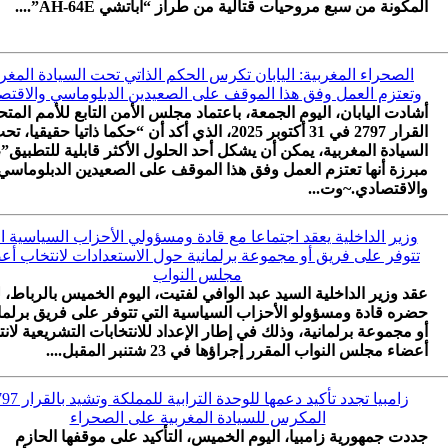
المكونة من سبع مروحيات قتالية من طراز “أباتشي AH-64E”....
الصحراء المغربية: اليابان تكرس الحكم الذاتي تحت السيادة المغرب
وتعتزم العمل وفق هذا الموقف على الصعيدين الدبلوماسي والاقتص
أشادت اليابان، اليوم الجمعة، باعتماد مجلس الأمن التابع للأمم المتح
القرار 2797 في 31 أكتوبر 2025، الذي أكد أن “حكما ذاتيا حقيقيا، ت
السيادة المغربية، يمكن أن يشكل أحد الحلول الأكثر قابلية للتطبيق”،
مبرزة أنها تعتزم العمل وفق هذا الموقف على الصعيدين الدبلوماسي
والاقتصادي.~وت...
وزير الداخلية يعقد اجتماعا مع قادة ومسؤولي الأحزاب السياسية ا
تتوفر على فريق أو مجموعة برلمانية حول الاستعدادات لانتخاب أع
مجلس النواب
عقد وزير الداخلية السيد عبد الوافي لفتيت، اليوم الخميس بالرباط، ل
حضره قادة ومسؤولو الأحزاب السياسية التي تتوفر على فريق برلما
أو مجموعة برلمانية، وذلك في إطار الإعداد للانتخابات التشريعية لان
أعضاء مجلس النواب المقرر إجراؤها في 23 شتنبر المقبل....
زامبيا تجدد تأكيد دعمها للوحدة الترابي
المكرس للسيادة المغربية على الصحراء
جددت جمهورية زامبيا، اليوم الخميس، التأكيد على موقفها الحازم