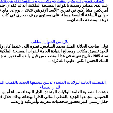
فقدان جنديين أمريكيين مشاركين في تمرين “الأسد الإفريقي 2026”
علم لدى مصادر رسمية بالقوات المسلحة الملكية، أنه تم فقدان جند
أمريك
حوالي الساعة التاسعة مساء، على مستوى جرف صخري في كاب
درعة، بمنطقة طانطان....
بلاغ من الديوان الملكي
تولى صاحب الجلالة الملك محمد السادس، نصره الله، عندما كان ولي
للعهد تنسيق مكاتب ومصالح القيادة العامة للقوات المسلحة الملكية،
سنة 1985، تاريخ تعيينه في هذا المنصب من قبل والده المغفور له جل
الملك الحسن الثاني، طيب الله ثراه...
القنصلية العامة للولايات المتحدة تدشن مجمعها الجديد بالقطب الم
للدار البيضاء
دشنت القنصلية العامة للولايات المتحدة بالدار البيضاء، مساء أمس
الخميس، مجمعها الجديد بالقطب المالي للدار البيضاء، وذلك خلال ف
حفل رسمي كبير بحضور شخصيات مغربية وأمريكية وازنة....