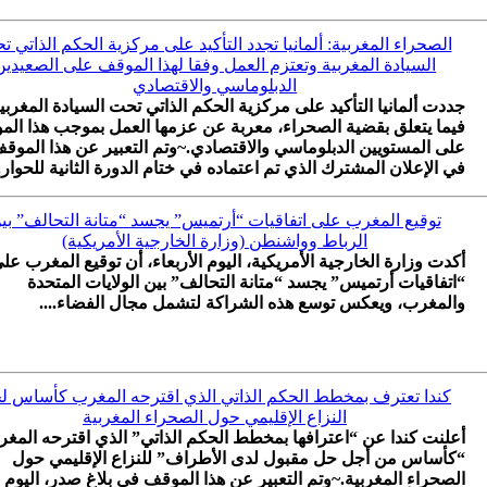
الصحراء المغربية: ألمانيا تجدد التأكيد على مركزية الحكم الذاتي 
السيادة المغربية وتعتزم العمل وفقا لهذا الموقف على الصعيدين
الدبلوماسي والاقتصادي
جددت ألمانيا التأكيد على مركزية الحكم الذاتي تحت السيادة المغربي
فيما يتعلق بقضية الصحراء، معربة عن عزمها العمل بموجب هذا ال
على المستويين الدبلوماسي والاقتصادي.~وتم التعبير عن هذا الموق
في الإعلان المشترك الذي تم اعتماده في ختام الدورة الثانية للحوار..
توقيع المغرب على اتفاقيات “أرتميس” يجسد “متانة التحالف” بي
الرباط وواشنطن (وزارة الخارجية الأمريكية)
أكدت وزارة الخارجية الأمريكية، اليوم الأربعاء، أن توقيع المغرب عل
“اتفاقيات أرتميس” يجسد “متانة التحالف” بين الولايات المتحدة
والمغرب، ويعكس توسع هذه الشراكة لتشمل مجال الفضاء....
كندا تعترف بمخطط الحكم الذاتي الذي اقترحه المغرب كأساس ل
النزاع الإقليمي حول الصحراء المغربية
أعلنت كندا عن “اعترافها بمخطط الحكم الذاتي” الذي اقترحه المغ
“كأساس من أجل حل مقبول لدى الأطراف” للنزاع الإقليمي حول
الصحراء المغربية.~وتم التعبير عن هذا الموقف في بلاغ صدر، اليوم