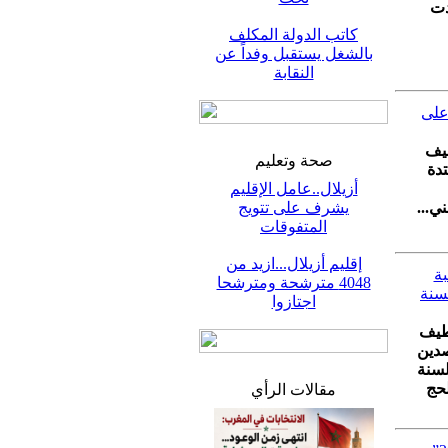
دت
كاتب الدولة المكلف
بالشغل يستقبل وفداً عن
النقابة
 ماي الجاري على
طيف
صحة وتعليم
تدة
أزيلال..عامل الإقليم
ي...
يشرف على تتويج
المتفوقات
إقليم أزيلال...ازيد من
ة
4048 مترشحة ومترشحا
لسنة
اجتازوا
لطيف
صدين
لسنة
الحج
مقالات الرأي