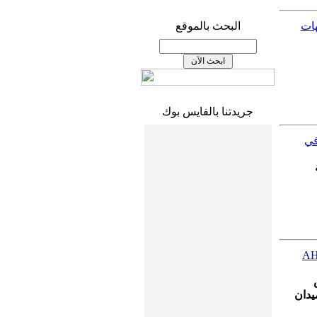
هات
البحث بالموقع
جريدتنا بالفايس بوك
في
لثانية من مروحيات قتالية من طراز “أباتشي AH-
يدان