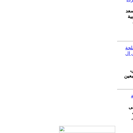
سعد
ية
لحة
 ال
،
بعين
لى