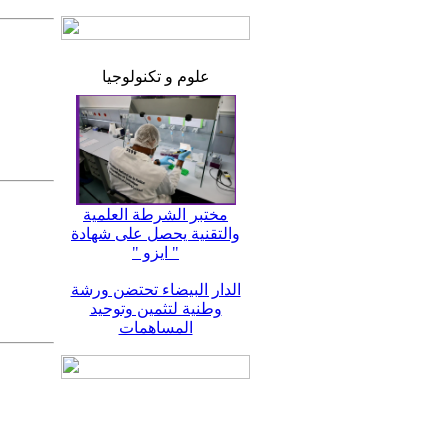
علوم و تكنولوجيا
مختبر الشرطة العلمية
والتقنية يحصل على شهادة
" ايزو "
الدار البيضاء تحتضن ورشة
وطنية لتثمين وتوحيد
المساهمات