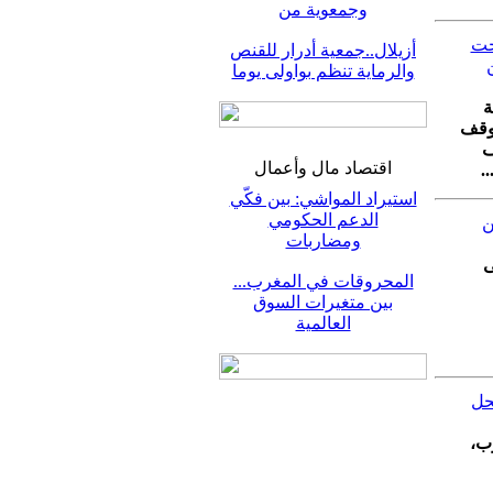
وجمعوية من
تحت
أزيلال..جمعية أدرار للقنص
والرماية تنظم بواولى يوما
ة
موقف
ف
اقتصاد مال وأعمال
.
استيراد المواشي: بين فكّي
الدعم الحكومي
ن
ومضاربات
ى
المحروقات في المغرب...
بين متغيرات السوق
العالمية
حل
رب،