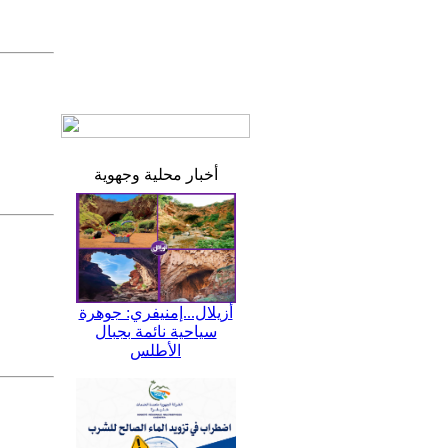
أخبار محلية وجهوية
أزيلال...إمنيفري: جوهرة
سياحية نائمة بجبال
الأطلس