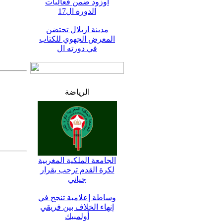
اوزود ضمن فعاليات
الدورة ال17
مدينة ازيلال تحتضن
المعرض الجهوي للكتاب
في دورته ال
الرياضة
الجامعة الملكية المغربية
لكرة القدم ترحب بقرار
جياني
وساطة إعلامية تنجح في
إنهاء الخلاف بين فريقي
أولمبيك