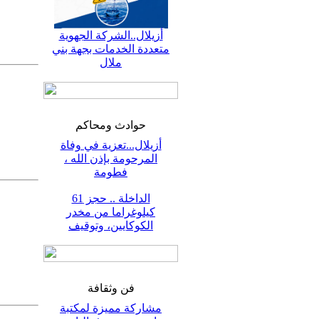
أزيلال..الشركة الجهوية
متعددة الخدمات بجهة بني
ملال
حوادث ومحاكم
أزيلال...تعزية في وفاة
المرحومة بإذن الله ،
فطومة
الداخلة .. حجز 61
كيلوغراما من مخدر
الكوكايين، وتوقيف
فن وثقافة
مشاركة مميزة لمكتبة