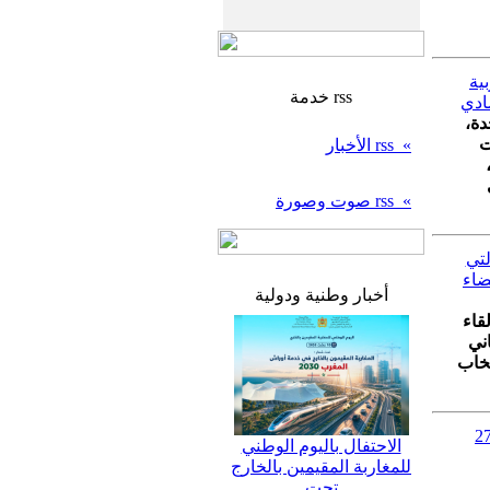
ية
خدمة rss
ادي
دة،
حت
» rss الأخبار
» rss صوت وصورة
لتي
ضاء
أخبار وطنية ودولية
قاء
ني
تخاب
ة للمملكة وتشيد بالقرار 2797
الاحتفال باليوم الوطني
للمغاربة المقيمين بالخارج
تحت