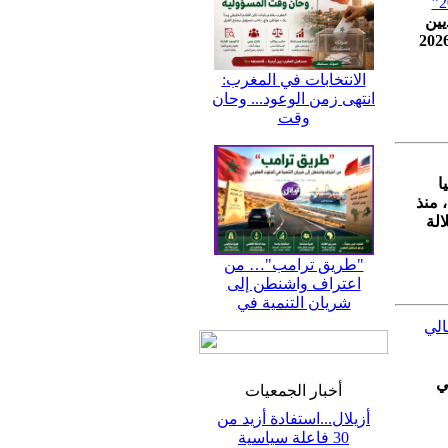
يين
يين مشاركين في تمرين “الأسد الإفريقي 2026″، يوم 02 ماي 2026
الانتخابات في المغرب:
انتهى زمن الوعود... وحان
وقت
ا
 منذ
الة
"طريق ترامب"… من
اعتراف واشنطن إلى
شريان التنمية في
الي
ي
أخبار الجمعيات
أزيلال...استفادة أزيد من
30 فاعلة سياسية