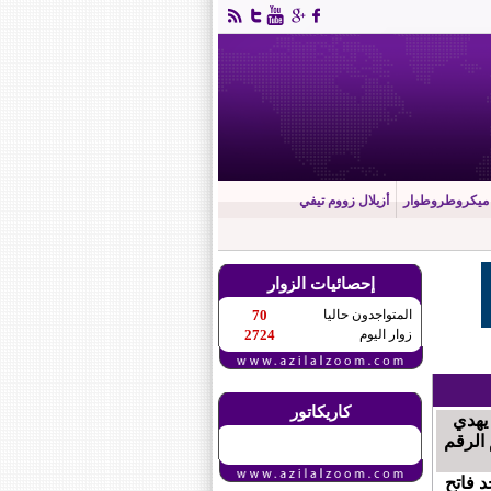
ميكروطروطوار
أزيلال زووم تيفي
إحصائيات الزوار
المتواجدون حاليا
70
زوار اليوم
2724
كاريكاتور
 يهدي
 الرقم
د فاتح