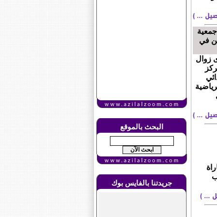
جمعية
ين في
ى زوال
لمركز
ائي
رياضية
البحث بالموقع
راة
لعب
جريدتنا بالفايس بوك