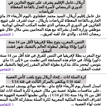
أزيلال..عامل الإقليم يشرف على تتويج الفائزين في
الدوري الرمضاني لأسرة العدل بالقاعة المغطاة
للرياضات
حل عامل إقليم أزيلال، السيد محمد عطفاوي ،اليوم الأربعا
الجاري،بالقاعة المغطاة للرياضات بأزيلال ، حيث اشرف على تتويج
الفائزين في الدوري الرمضاني الذي نظمه المكتب المحلي لودادية
موظفي وزارة العدل بشراكة مع هيئة المحامين ببني ملال خلال شه
رمضان 1445ه ، والذي عاد لقبه لفريق...
التنس..المغرب يتوج بطلا لإفريقيا لأقل من 14 سنة
ذكورا وإناثا ويتأهل لبطولة العالم بالتشيك شهر غشت
المقبل
توج المغرب بطلا لإفريقيا في التنس للفرق في فئة أقل من 14 سنة
ذكورا وإناثا، في ختام هذه المسابقة التي نظمت من 6 إلى 11 ماي
بتونس، ليحجز بذلك بتذكرة بطولة العالم المقرر إجراؤها بالتشيك ف
غشت المقبل....
كرة السلة اناث .. إتحاد أزيلال يتوج بلقب كأس العصبة
لفئة U16 ويكتفي بالمركز الثالث في فئة U14
اسدل الستار يوم الأربعاء فاتح ماي ، بقاعة مولاي يوسف لمدينة خري
،على منافسات بطولة عصبة بني ملال خنيفرة لكرة السلة اناث لفئ
اقل من 16 و14 سنة (U16و U14 ) ، والتي نظمتها العصبة الجهوية
اشراف الجامعة الملكية المغربية لكرة السلة بمشاركة الأندية المنض
تحت لواء العصبة ...