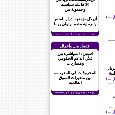
30 فاعلة سياسية
وجمعوية من
أزيلال..جمعية أدرار للقنص
والرماية تنظم بواولى يوما
اقتصاد مال وأعمال
استيراد المواشي: بين
فكّي الدعم الحكومي
ومضاربات
زيلال ، بالمركب الرياضي لأزيلال ،يوم الاثنين 22 ابريل
المحروقات في المغرب...
نية
بين متغيرات السوق
العالمية
ة
...