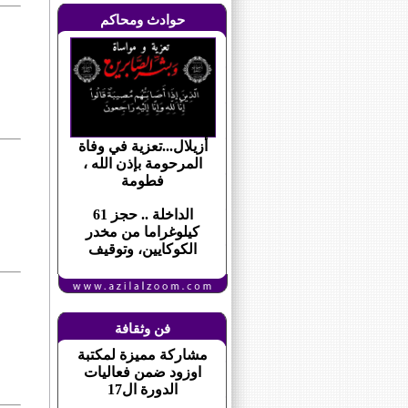
حوادث ومحاكم
أزيلال...تعزية في وفاة
المرحومة بإذن الله ،
فطومة
الداخلة .. حجز 61
كيلوغراما من مخدر
الكوكايين، وتوقيف
فن وثقافة
مشاركة مميزة لمكتبة
اوزود ضمن فعاليات
الدورة ال17