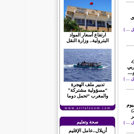
ى
ارتفاع أسعار المواد
البترولية.. وزارة النقل
أسفرت نتائج سحب قرعة تصفيات كأس أمم إفريقيا (المغرب 2025)،
لمغربي
...
تدبير ملف الهجرة
“مسؤولية مشتركة”
والمغرب “تحمل دوما
يوم
الجمعة، عن تنظيم منافسات كأس إفريقيا للأمم (توتال إنرجيز 2025)
جنبر 2025 و 18 يناير
صحة وتعليم
أزيلال..عامل الإقليم