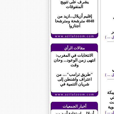
يشرف على تتويج
المتفوقات
إقليم أزيلال...ازيد من
ء 29 ماي
4048 مترشحة ومترشحا
اجتازوا
ر
مقالات الرأي
الانتخابات في المغرب:
انتهى زمن الوعود... وحان
وقت
ي
"طريق ترامب"… من
اعتراف واشنطن إلى
شريان التنمية في
بكة
تي
 تحت
أخبار الجمعيات
وية
أزيلال...استفادة أزيد من