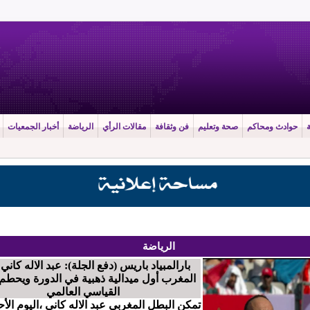
حوادث ومحاكم
صحة وتعليم
فن وثقافة
مقالات الرأي
الرياضة
أخبار الجمعيات
الرياضة
بارالمبياد باريس (دفع الجلة): عبد الاله كاني
المغرب أول ميدالية ذهبية في الدورة ويحطم
القياسي العالمي
تمكن البطل المغربي عبد الاله كاني ،اليوم الأح