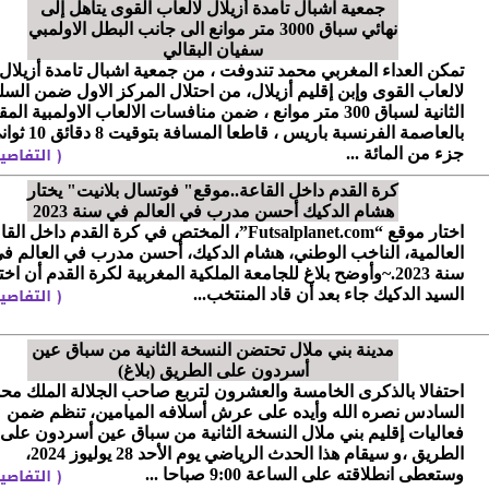
جمعية اشبال تامدة أزيلال لالعاب القوى يتأهل إلى
نهائي سباق 3000 متر موانع الى جانب البطل الاولمبي
سفيان البقالي
تمكن العداء المغربي محمد تندوفت ، من جمعية اشبال تامدة أزيلال
لالعاب القوى وإبن إقليم أزيلال، من احتلال المركز الاول ضمن الس
الثانية لسباق 300 متر موانع ، ضمن منافسات الالعاب الاولمبية الم
جزء من المائة ...
كرة القدم داخل القاعة..موقع" فوتسال بلانيت" يختار
هشام الدكيك أحسن مدرب في العالم في سنة 2023
اختار موقع “Futsalplanet.com”، المختص في كرة القدم داخل ال
العالمية، الناخب الوطني، هشام الدكيك، أحسن مدرب في العالم ف
سنة 2023.~وأوضح بلاغ للجامعة الملكية المغربية لكرة القدم أن اخت
السيد الدكيك جاء بعد أن قاد المنتخب...
مدينة بني ملال تحتضن النسخة الثانية من سباق عين
أسردون على الطريق (بلاغ)
احتفالا بالذكرى الخامسة والعشرون لتربع صاحب الجلالة الملك مح
السادس نصره الله وأيده على عرش أسلافه الميامين، تنظم ضمن
فعاليات إقليم بني ملال النسخة الثانية من سباق عين أسردون على
الطريق ،و سيقام هذا الحدث الرياضي يوم الأحد 28 يوليوز 2024،
وستعطى انطلاقته على الساعة 9:00 صباحا ...