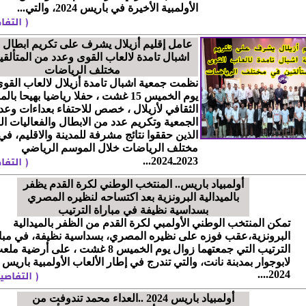
الأولمبية الأخيرة في باريس 2024، والتي...
عامل إقليم أزيلال يشرف على تكريم ابطال 
اشبال تامدة لالعاب القوى وعدد من المتألق
مختلف الرياضات
نظمت جمعية اشبال تامدة أزيلال لالعاب القو
يوم الخميس 15 غشت ، حفلا رياضيا بهيحا با
الثقافي لأزيلال ، خصص للاحتفاء بعداءات وعد
الجمعية وتكريم عدد من الابطال والفعاليات ال
الذين حققوا نتائج مشرفة للمدينة والاقليم، في
مختلف الرياضات خلال الموسم الرياضي
2023ـ2024...
أولمبياد باريس.. المنتخب الوطني لكرة القدم يظفر
بالميدالية البرونزية بعد اكتساحه لنظيره المصري
بسداسية نظيفة في مباراة الترتيب
تمكن المنتخب الوطني الأولمبي لكرة القدم من الظفر بالميدالية
البرونزية،عقب فوزه على نظيره المصري، بسداسية نظيفة، في مبا
الترتيب التي جمعتهما زوال يوم الخميس 8 غشت ، على أرضية م
لابوجوار بمدبنة نانت، والتي تندرج في إطار الألعاب الأولمبية باريس
2024....
أولمبياد باريس 2024 ..العداء محمد تندوفت من