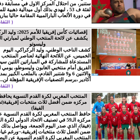
ستنبر، من احتلال المركز الاول في مسابقة دف
لفئة ف 53 ، لبهدي بذلك أول ميدالية ذهبية 
في دورة الألعاب البارالمبية المقامة حاليا بباري
إقصائيات كأس إفريقيا للأمم 5
يكشف عن لائحة المنتخب الوطني لمبارتي ال
وليسوتو
كشف الناخب الوطني، وليد الركراكي، اليوم
الخميس، عن اللائحة النهائية لعناصر المنتخب 
المستدعاة للمشاركة في المباراتين اللتين س
الفريق أمام منتخبي الغابون وليسوطو، يومي 
والاثنين 6 و9 شتنبر القادم، بالملعب الكبير بمد
أكادير ،برسم التصفيات الإفريقية المؤهلة لن...
المنتخب المغربي لكرة القدم النسوية يحاف
مركزه ضمن أفضل ثلاث منتخبات إفريقية(ت
الفيفا)
حافظ المنتخب المغربي لكرة القدم النسوية ع
مركزه الـ59 في تصنيف الاتحاد الدولي لكرة ا
(فيفا)، الذي صدر اليوم الجمعة، ويواصل بذلك 
ضمن أفضل ثلاث منتخبات إفريقية.~ورغم غيا
المنتخب المغربي لكرة القدم النسوية عن البط