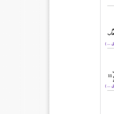
م
ية لالعاب
نظيره الانغولي (5_2) ، في المباراة التي جمعتهما مساء يوم الخميس 11