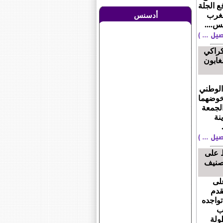
ع الجلة
للمغرب
أدسنس
س....
202: وليد الركراكي
غابون
الوطني
يخوضهما
الجمعة
ينة
ظ على
صنيف
لى
لقدم
تواجده
ب
ولة