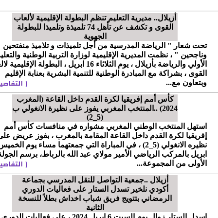
أزيلال.. مديرية التعليم تنظم البطولة الإقليمية لألعاب
القوى و تكشف عن تأهل 74 تلميذة وتلميذا للبطولة
الجهوية
تحت شعار " الرياضة المدرسية من أجل تلميذات و تلاميذ منفتحين
وناجحين " ، نظمت المديرية الإقليمية لوزارة التربية الوطنية والتعلي
الأولي والرياضة بأزيلال ، يوم الثلاثاء 16 ابريل ، البطولة الإقليم
القوى ، بشراكة مع المبادرة الوطنية للتنمية البشرية بعنابة الإقليم
وبتعاون مع...
كأس أمم إفريقيا لكرة القدم داخل القاعة (المغرب
2024) ..المنتخب المغربي يفوز على نظيرة الانغولي ب
(5_2)
استهل المنتخب الوطني المغربي مشواره في منافسات كأس أمم
إفريقيا لكرة القدم داخل القاعة المقامة بالمغرب ، بفوز عريض على
ابريل بالمركب الرياضي الأمير مولاي عبد الله بالرباط، برسم الجولة
الأولى من المجموعة...
أزيلال ..جمعية التواصل للنقل المدرسي بجماعة
أكودي نلخير تسدل الستار على فعاليات الدوري
الرمضاني بتتويج فريق شباب اخداش بطلاً للنسخة
الثانية
اسدل الستار زوال يوم السبت 6 ابريل 2024 ، على فعاليات الدوري