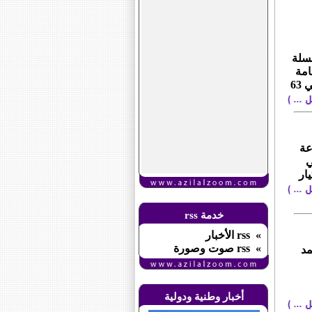
لسلة
قامة
بالعاصمة الفرنسبة باريس ، قاطعا المسافة بتوقيت 8 دقائق 10 ثواني 63
قاعة
ي
يار
خدمة rss
» rss الأخبار
» rss صوت وصورة
مد
أخبار وطنية ودولية