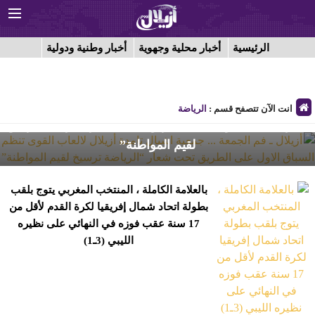
الرئيسية
أخبار محلية وجهوية
أخبار وطنية ودولية
أزيلال ـ فم الجمعة ... جمعية اشبال تامدة أزيلال لالعاب القوى
انت الآن تتصفح قسم :
الرياضة
تنظم السباق الاول على الطريق تحت شعار “الرياضة ترسيخ
لقيم المواطنة”
بالعلامة الكاملة ، المنتخب المغربي يتوج بلقب
بطولة اتحاد شمال إفريقيا لكرة القدم لأقل من
17 سنة عقب فوزه في النهائي على نظيره
الليبي (3ـ1)