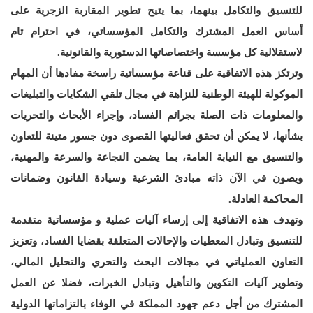
للتنسيق والتكامل بينهما، بما يتيح تطوير المقاربة الزجرية على
أساس العمل المشترك والتكامل المؤسساتي، في احترام تام
لاستقلالية كل مؤسسة واختصاصاتها الدستورية والقانونية.
وترتكز هذه الاتفاقية على قناعة مؤسساتية راسخة مفادها أن المهام
الموكولة للهيئة الوطنية للنزاهة في مجال تلقي الشكايات والتبليغات
والمعلومات ذات الصلة بجرائم الفساد، وإجراء الأبحاث والتحريات
بشأنها، لا يمكن أن تحقق فعاليتها القصوى دون جسور متينة للتعاون
والتنسيق مع النيابة العامة، بما يضمن النجاعة والسرعة والمهنية،
ويصون في الآن ذاته مبادئ الشرعية وسيادة القانون وضمانات
المحاكمة العادلة.
وتهدف هذه الاتفاقية إلى إرساء آليات عملية و مؤسساتية متقدمة
للتنسيق وتبادل المعطيات والإحالات المتعلقة بقضايا الفساد، وتعزيز
التعاون العملياتي في مجالات البحث والتحري والتحليل المالي،
وتطوير آليات التكوين والتأهيل وتبادل الخبرات، فضلا عن العمل
المشترك من أجل دعم جهود المملكة في الوفاء بالتزاماتها الدولية