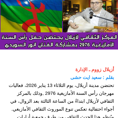
أزيلال زووم ـ الإدارة
بقلم : سعيد ايت حشى
تحتضن مدينة أزيلال، يوم الثلاثاء 13 يناير 2026، فعاليات
مهرجان رأس السنة الأمازيغية 2976 ,وذلك بالمركز
الثقافي لأزيلال ابتداءً من الساعة الثالثة بعد الزوال، في
أجواء احتفالية تعكس تنوع الموروث الثقافي الأمازيغي.
ويُنظم هذا الحدث الثقافي من طرف جمعية أزارات