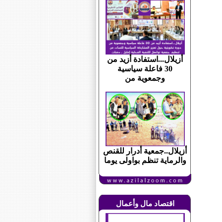
أزيلال...استفادة أزيد من
30 فاعلة سياسية
وجمعوية من
أزيلال..جمعية أدرار للقنص
والرماية تنظم بواولى يوما
اقتصاد مال وأعمال