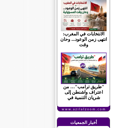
الانتخابات في المغرب:
انتهى زمن الوعود... وحان
وقت
"طريق ترامب"… من
اعتراف واشنطن إلى
شريان التنمية في
أخبار الجمعيات