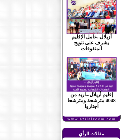
أزيلال..عامل الإقليم
يشرف على تتويج
المتفوقات
إقليم أزيلال...ازيد من
4048 مترشحة ومترشحا
اجتازوا
مقالات الرأي