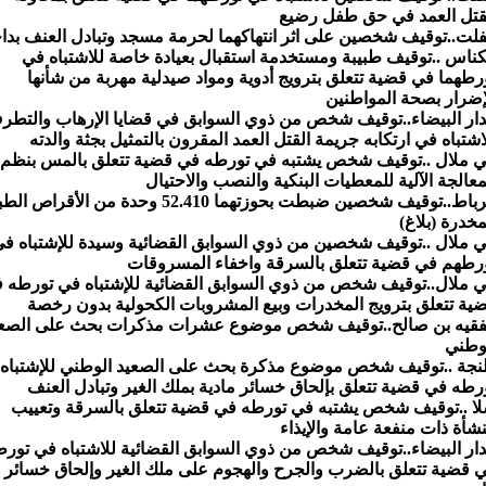
قتل العمد في حق طفل رضيع
فلت..توقيف شخصين على اثر انتهاكهما لحرمة مسجد وتبادل العنف بدا
ناس ..توقيف طبيبة ومستخدمة استقبال بعيادة خاصة للاشتباه في
رطهما في قضية تتعلق بترويج أدوية ومواد صيدلية مهربة من شأنها
إضرار بصحة المواطنين
دار البيضاء..توقيف شخص من ذوي السوابق في قضايا الإرهاب والتطر
اشتباه في ارتكابه جريمة القتل العمد المقرون بالتمثيل بجثة والدته
ي ملال ..توقيف شخص يشتبه في تورطه في قضية تتعلق بالمس بنظم
معالجة الآلية للمعطيات البنكية والنصب والاحتيال
الرباط..توقيف شخصين ضبطت بحوزتهما 52.410 وحدة من الأقراص 
مخدرة (بلاغ)
ي ملال ..توقيف شخصين من ذوي السوابق القضائية وسيدة للإشتباه ف
رطهم في قضية تتعلق بالسرقة واخفاء المسروقات
ي ملال..توقيف شخص من ذوي السوابق القضائية للإشتباه في تورطه 
ية تتعلق بترويج المخدرات وبيع المشروبات الكحولية بدون رخصة
فقيه بن صالح..توقيف شخص موضوع عشرات مذكرات بحث على الصع
وطني
جة ..توقيف شخص موضوع مذكرة بحث على الصعيد الوطني للإشتباه
رطه في قضية تتعلق بإلحاق خسائر مادية بملك الغير وتبادل العنف
ا ..توقيف شخص يشتبه في تورطه في قضية تتعلق بالسرقة وتعييب
شأة ذات منفعة عامة والإيذاء
دار البيضاء..توقيف شخص من ذوي السوابق القضائية للاشتباه في تور
 قضية تتعلق بالضرب والجرح والهجوم على ملك الغير وإلحاق خسائر