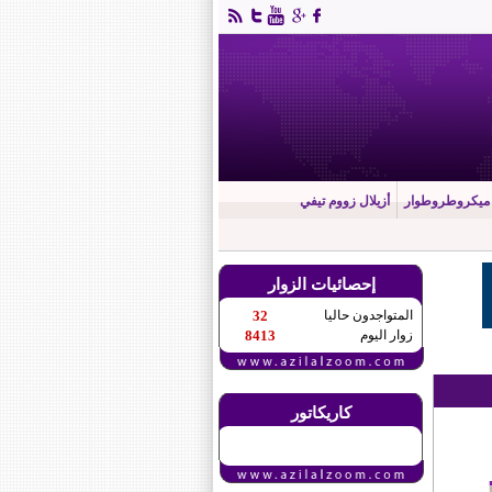
ميكروطروطوار
أزيلال زووم تيفي
إحصائيات الزوار
المتواجدون حاليا
32
زوار اليوم
8413
كاريكاتور