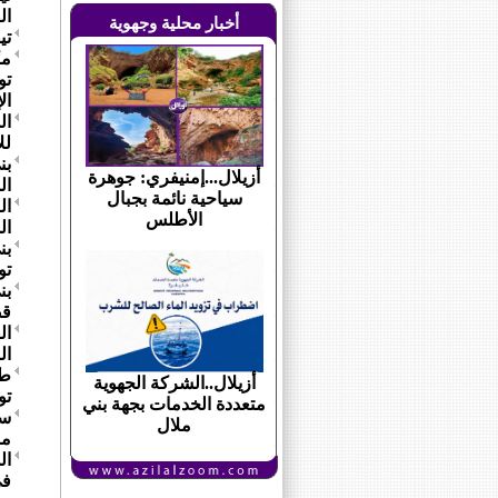
ال
أخبار محلية وجهوية
تي
مك
تو
ال
ال
لل
بن
أزيلال...إمنيفري: جوهرة
ال
سياحية نائمة بجبال
الأطلس
ال
بن
تو
بن
قض
ال
ال
طن
أزيلال..الشركة الجهوية
تو
متعددة الخدمات بجهة بني
سل
ملال
من
ال
في