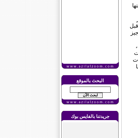
ها
قبل
يز
،
ت
ت
البحث بالموقع
جريدتنا بالفايس بوك