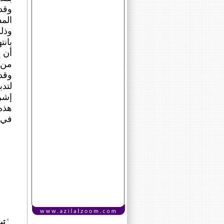
وقد
وذل
بانت
أن 
من ا
وقد 
لتد
إشر
هذه 
في ح
تي