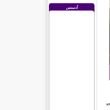
أدسنس
جد