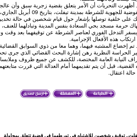
 أظهرت التحريات أن الأمر يتعلق بقضية زجرية سبق وأن عالجت
المفوضية للجهوية للشرطة بمدينة تيفلت، بتاريخ 09 أبريل الجاري،
ك على خلفية توصلها بإشعار حول قيام شخصين في حالة تخدير
هاك حرمة مسجد بحي السعادة بنفس المدينة وتبادلهما للعنف، 
يسفر التدخل الفوري لعناصر الشرطة عن توقيفهما بعد وقت وج
رتكاب هذه الأفعال الإجرامية.
تم إخضاع المشتبه فيهما، وهما معا من ذوي السوابق القضائية
بير الحراسة النظرية رهن إشارة البحث القضائي الذي جرى تح
اف النيابة العامة المختصة، للكشف عن جميع ظروف وملابسا
القضية، قبل أن يتم تقديمهما أمام العدالة التي قررت متابعتهما
الة اعتقال.
فلت.. توقيف شخصين للاشتباه في تورطهما في قضية تتعلق بمحاولة