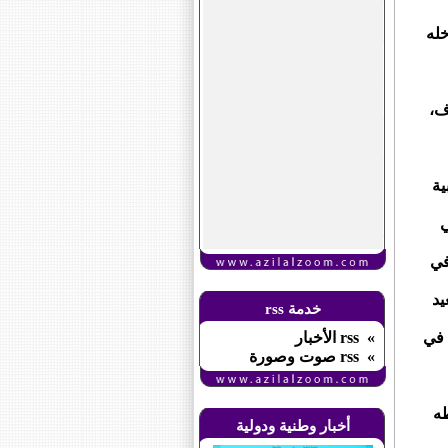
خله
ف،
الطبية
ي
في
يد
خدمة rss
 في
» rss الأخبار
» rss صوت وصورة
طه
أخبار وطنية ودولية