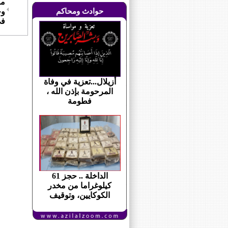
ما
حوادث ومحاكم
وج
في
أزيلال...تعزية في وفاة
المرحومة بإذن الله ،
فطومة
الداخلة .. حجز 61
كيلوغراما من مخدر
الكوكايين، وتوقيف