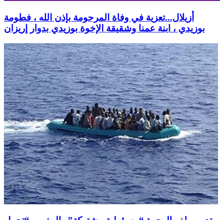
أزيلال...تعزية في وفاة المرحومة بإذن الله ، فطومة
بوزيدي ، ابنة عمنا وشقيقة الإخوة بوزيدي بدوار إريزان