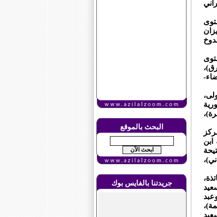
اني
توى
زان
دوخ
توى
رق)،
اء-
ولى،
رية
ة)،
البحث بالموقع
ركز
ابن
يحة
ي)،
تذة،
جريدتنا بالفايس بوك
عيد
عبد
ة)،
عيد