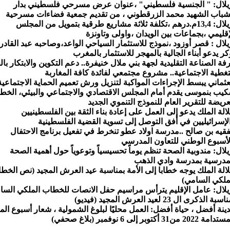
يلال: " الجنسية فلسطيني" ،عنوان عرض مسرحي فلسطيني بدار
شباب الشهيد محمد الزرقطوني ، من تقديم جمعية فضاءات مسرحية
ازيلال: 13,4م.درهم ،تكلفة ثلاثة مشاريع طرقية بتمويل من المجلس
إقليمي ،بجماعات بين الويدان ،واولى وتاونزة
يلال : قصر أوزود ،نموذج للاستثمار السياحي الواعد،وصاحبه عبد القادر
كر يدعو أبناء الجالية بالمهجر للاستثمار بالمغرب
فة الصناعة التقليدية لجهة بني ملال خنيفرة.. دعم التكوين والابتكار بال
تغطية الاجتماعية.. مشروع مجتمعي لفائدة كافة المغاربة
عثماني يبسط الإجراءات المواكبة لتنزيل ورش تعميم الحماية الاجتماعية
يب بنموسى يقدم أمام المجلس الاقتصادي والاجتماعي والبيئي، الخ
عريضة للتقرير العام للنموذج التنموي الجديد
الة الملك يدعو إلى العمل على إعادة بناء الثقة بين الفلسطينيين
لإسرائيليين في أفق التوصل إلى تسوية القضية الفلسطينية
فقيه بن صالح ..مدرسة اولاد عطو تنخرط في تفعيل برنامج الاحتفال
لأسبوع الوطني للتعاون المدرسي
يلال: مندوبية الصحة تنظم يوماً تحسيسياً وتوعوياً حول أهمية الصحة
مدرسية بمدرسة وادي الذهب
الة الملك يوجه خطابا إلى الأمة بمناسبة عيد العرش المجيد (نص الخط
ملكي السامي)
يلال: عامل الإقليم يترأس مراسيم حفل الانصات للخطاب الملكي السا
سبة الذكرى ال 23 لعيد العرش المجيد (فيديو)
ينة أفضل ، حياة أفضل: العمل محليًا لبلوغ الشمولية ، شعار أسبوع ال
مة 2022 من31 أكتوبر إلى 6 نوفمبر (بلاغ صحفي)