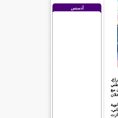
أدسنس
راغ،
طني
ن مع
علان
وية
ني،
ازت