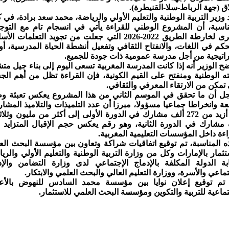
اق (جهة الرباط-سلا-القنيطرة).
 وزير التربية الوطنية والتعليم الأولي والرياضة، محمد سعد برادة، في 
ناسبة، أن المشروع الوطني للقراءة يأتي في انسجام تام مع التوج
الكبرى لخارطة الطريق 2022-2026 التي جعلت من تجويد التعلمات ا
حكم في اللغات، والانفتاح الثقافي وتفعيل أنشطة الحياة المدرسية، أو
اتيجية من أجل مدرسة عمومية ذات جودة للجميع.
ح الوزير أنه إذا كانت المدرسة المغربية تسعى اليوم إلى بناء جيل م
ته الوطنية ومنفتح على القيم الكونية، فإن القراءة تظل من أهم الج
 تمكن من الارتقاء المعرفي والثقافي.
 أن ما تحقق في الموسم الثاني من هذا المشروع يعكس تعبئة وط
ة وانخراطا جماعيا مسؤولا، مبرزا أن عدد التلميذات والتلاميذ المشا
من أزيد من 272 ألف مشارك في الدورة الأولى إلى أكثر من مليون وثلاث
مشارك في الدورة الثانية، وهو رقم يعكس حجم الإقبال المتزايد 
اءة داخل المؤسسات التعليمية المغربية.
ه المناسبة، تم توقيع اتفاقيات شراكة وتعاون بين مؤسسة البحث الع
تثمار بالإمارات وكل من وزارة التربية الوطنية والتعليم الأولي والري
بة الدولة المكلفة بالإدماج الإجتماعي لدى وزارة التضامن والإد
تماعي والأسرة، ووزارة التعليم العالي والبحث العلمي والابتكار.
 تم توقيع إعلان نوايا بين مؤسسة محمد السادس للنهوض بالأع
تماعية للتربية والتكوين ومؤسسة البحث العلمي للاستثمار.