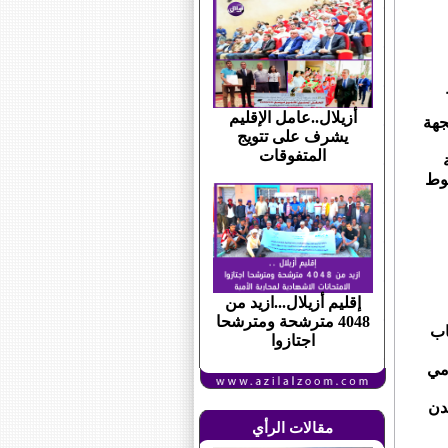
أزيلال..عامل الإقليم
جهة
يشرف على تتويج
المتفوقات
طوط
إقليم أزيلال...ازيد من
4048 مترشحة ومترشحا
اب
اجتازوا
مي
مدن
مقالات الرأي