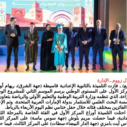
ال زووم ـ الإدارة
) ـ فازت التلميذة بالثانوية الإعدادية قاسيطة (جهة الشرق)، ريهام أو
ركز الأول على المستوى الوطني برسم الموسم الثاني للمشروع الو
اءة، الذي تنظمه وزارة التربية الوطنية والتعليم الأولي والرياضة بتعاو
ة البحث العلمي للاستثمار بدولة الإمارات العربية المتحدة، وتم الإ
لفائزين بمختلف فئاته خلال حفل ختامي نظم اليوم الأربعاء بالرباط.
احتلت التلميذة أوراغ المركز الأول في الفئة الخاصة بالمرحلة الثان
دادية، فيما حصلت مريم بلوش (جهة سوس ماسة) على المركز الثا
اس أيت بامزي (جهة الدار البيضاء-سطات) على المركز الثالث، فيما ح