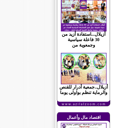
أزيلال...استفادة أزيد من
30 فاعلة سياسية
وجمعوية من
أزيلال..جمعية أدرار للقنص
والرماية تنظم بواولى يوما
اقتصاد مال وأعمال