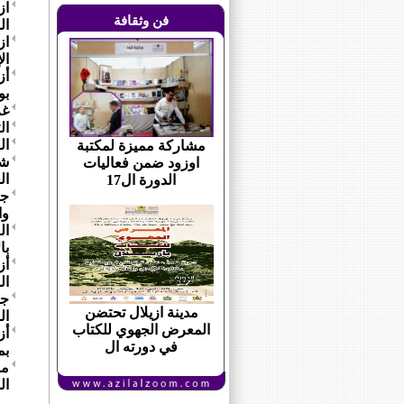
از
فن وثقافة
ال
ال
أز
بو
غر
ال
ال
مشاركة مميزة لمكتبة
شك
اوزود ضمن فعاليات
ال
الدورة ال17
جل
وا
ال
با
أز
ال
جل
مدينة ازيلال تحتضن
ال
المعرض الجهوي للكتاب
أز
في دورته ال
بمنا
مد
المستدا