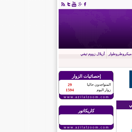
ميكروطروطوار
أزيلال زووم تيفي
إحصائيات الزوار
المتواجدون حاليا
29
زوار اليوم
1594
ي
كاريكاتور