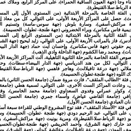
ء وجا (جهة العيون الساقية الحمراء)، على المركز الرابع، وملاك عمر
 الرباط-سلا-القنيطرة).
الفئة الخاصة بالمرحلة الابتدائية (من المستوى الأول إلى المس
لث)، حصل على المراكز الأربعة الأولى، على التوالي، كل من معاذ إي
ة مراكش-أسفي)، وسارة بلوش (جهة سوس-ماسة) وتسنيم ال
ديمية فاس مكناس)، وبراء الخضروني (جهة طنجة- تطوان- الحسيمة).
الفئة الثانية بالمرحلة الابتدائية (من المستوى الرابع إلى المس
دس)، فاز بالمراتب الأربعة الأولى، على التوالي، زايد لبحيح (جهة الش
م حقوني (جهة فاس-مكناس)، وإحسان آيت حماد (جهة الدار البيض
)، ومحمد رضا الكشوم (جهة الداخلة وادي الذهب).
وص الفئة الخاصة بالمرحلة الثانوية التأهيلية، آلت المراكز الأربعة الأ
التوالي، لكل من هند الدرياسي (جهة الدار البيضاء-سطات)، وحو
لالي (جهة درعة تافيلالت)، وهاجر فاهمي (جهة الرباط-سلا-القنيطر
ك اللوه (جهة طنجة-تطوان-الحسيمة).
فئة “الطالب المثقف”، فازت مروة ضمآن (جامعة الحسن الثاني) بالم
ل، وعادت المراكز الست الأخرى، على التوالي، لسمية هطي (جامعة 
)، وكوثر عمراني وفدوى السعداوي (جامعة محمد الخامس)، وفت
وافي (جامعة القاضي عياض)، وأسماء جمري (جامعة الحسن الثان
ان العبادي (جامعة الحسن الأول).
في فئة “الأستاذ المثقف”، فقد توج المشروع الوطني للقراءة سبعة أسا
 على التوالي، عبد الرحيم دودي (جهة طنجة -تطوان- الحسيمة)، وس
و (جهة الرباط-سلا-القنيطرة)، ومرية بونيت (جهة مراكش-آسفي)، و
حد حارك (جهة الشرق)، وأحمد الحريشي (جهة طنجة-تطوان-الحسيم
ف الموذن (جهة درعة تافيلالت)، وعائشة كبداني (جهة الشرق)، وس