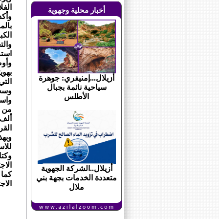
الفل
أخبار محلية وجهوية
وأكد
بالم
والت
استر
وأوض
بهوي
أزيلال...إمنيفري: جوهرة
التي
سياحية نائمة بجبال
وسجل
الأطلس
واسع
ألف 
القر
وبهذ
للاس
وكتا
الاج
أزيلال..الشركة الجهوية
كما
متعددة الخدمات بجهة بني
الاج
ملال