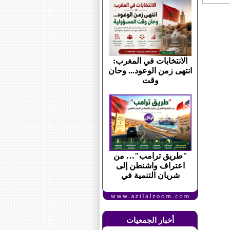
الانتخابات في المغرب:
انتهى زمن الوعود... وحان
وقت
"طريق ترامب"… من
اعتراف واشنطن إلى
شريان التنمية في
أخبار الجمعيات