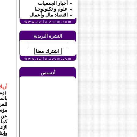
» أخبار الجمعيات
» علوم و تكنولوجيا
» اقتصاد مال وأعمال
النشرة البريدية
أدسنس
أزيل
(ومع
بالم
للقر
مؤسس
عن ا
كما 
الإع
وإين