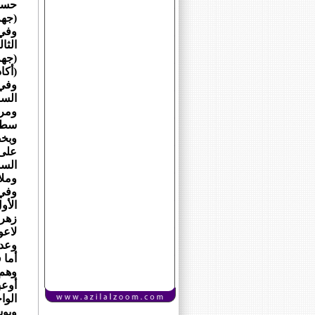
حسنا
(جهة
وفي 
الثا
(جه
(أكا
وفي 
السا
ومري
سطات
وبخص
على 
السم
وملا
وفي 
الأو
زهر
لاع
وعدن
أما 
وهم،
أوعب
الوا
ويوس