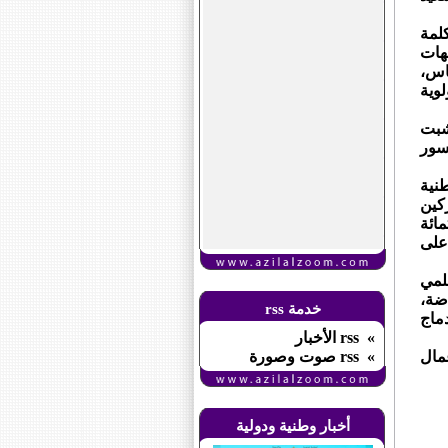
كلمة
هات
لأساس،
لوية
تشبت
سور
نية
ركين
مائة
على
لمي
اضة،
خدمة rss
ماج
» rss الأخبار
مال
» rss صوت وصورة
أخبار وطنية ودولية