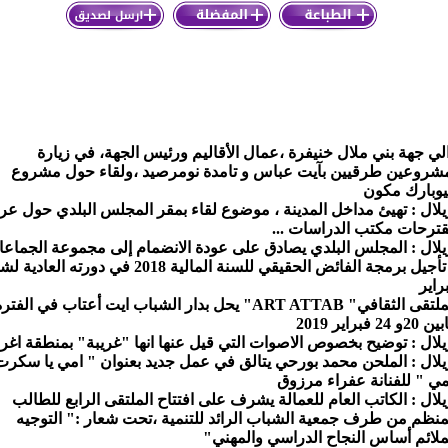
لي جهة بني ملال خنيفرة ،عمال الأقاليم ورئيس الجهة، في زيارة
شروعين طرقيين بآيت عباس و تامدة نومرصيد ،ولقاء حول مشروع
وبارك مكون
يلال : تهيئ مداخل المدينة ، موضوع لقاء بمقر المجلس البلدي حول ع
ترحات مكتب الدراسات ...
يلال : المجلس البلدي يصادق على عودة الانضمام إلى مجموعة الجماع
و تأجيل برمجة الفائض الحقيقي للسنة المالية 2018 في دورته العاد
راير
الملتقى الثقافي" ART ATTAB" يحل بدار الشباب ايت أعتاب في الفتر
20و 24 فبراير 2019
يلال : توضيح بخصوص الاصوات التي قيل عنها انها "غريبة" بمنطقة اغر
يلال : الملحن محمد بورحي يتالق في عمل جديد بعنوان " امي يا سكرت
ي " للفنانة عفراء مرزوق
يلال : الكاتب العام للعمالة يشرف على افتتاح الملتقى الرابع للطالب
منظم من طرف جمعية الشباب الرائد للتنمية ،تحت شعار :" التوجيه
ملائم أساس النجاح الدراسي والمهني"