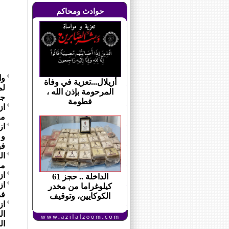
حوادث ومحاكم
وا
أزيلال...تعزية في وفاة
لم
المرحومة بإذن الله ،
جي
فطومة
از
مق
از
فب
مابين 
از
الداخلة .. حجز 61
از
كيلوغراما من مخدر
فم
الكوكايين، وتوقيف
از
ال
ال