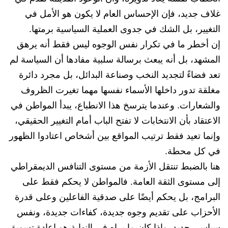
غلاف جديد، فإن الإحساس العام لا يكون هو الأمل في
التغيير، بل الشك في جدوى العملية السياسية برمتها.
إن أخطر ما في تكرار نفس الوجوه ليس فقط أنه يرهق
المشهد، بل أنه يبعث برسالة سلبية مفادها أن السياسة لم
تعد فضاءً لتجديد النخب وصناعة البدائل، بل مجرد دائرة
مغلقة تدور داخلها الأسماء نفسها مهما تغيرت الظروف
والشعارات. وعندما يترسخ هذا الانطباع، يبدأ المواطن في
الاعتقاد بأن الانتخابات لا تفتح الباب أمام التغيير الحقيقي،
وإنما تعيد فقط ترتيب المواقع بين أشخاص اعتادوا الظهور
في كل محطة.
هنا بالضبط تنتقل الأزمة من مستوى التنافس الديمقراطي
إلى مستوى الثقة العامة. فالمواطن لا يحكم فقط على
البرامج، بل يحكم أيضًا على صدقية الفاعلين وعلى قدرة
الأحزاب على تقديم وجوه جديدة، كفاءات جديدة، ونفس
سياسي جديد. وإذا كان ما يراه في النهاية هو إعادة تسويق