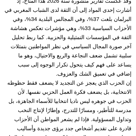
وقد عكست تقارير منشورة سنة 2026 هذا المناخ، إذ
أشارت إحدى المواد إلى أن الثقة لدى الشباب المغربي في
البرلمان بلغت 37%، وفي المجالس البلدية 34%، وفي
الأحزاب السياسية 33%، وهي مؤشرات تعكس هشاشة
الثقة في المؤسسات التمثيلية والحزبية. كما ربط تحليل
آخر صورة المجال السياسي في نظر المواطنين بتمثلات
سلبية تشمل ضعف النجاعة والريع والاحتيال، وهو ما
يساعد على فهم كيف يتحول تكرار الوجوه إلى سبب
إضافي في تعميق الشك والعزوف.
إن الحزب الذي يعجز عن التجديد لا يضعف فقط حظوظه
الانتخابية، بل يضعف فكرة العمل الحزبي نفسها. لأن
الحزب في جوهره ليس ناديا انتخابيا للأسماء الجاهزة، بل
مدرسة للتأطير، ومسارًا للتدرج، وإطارًا لإنتاج النخب
وتداول المسؤولية. فإذا لم يشعر المواطن أن الأحزاب
قادرة على تقديم أشخاص جدد برؤى جديدة وأساليب